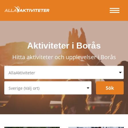
Aktiviteter i Borås
Hitta aktiviteter och upplevelser i Borås
AllaAktiviteter
Spa & Relax
Underhållning & Spel
Sverige (Välj ort)
Sport & Fritid
Stockholm