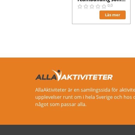
0,0
Läs mer
AllaAktiviteter är en samlingssida för aktivit
upplevelser runt om i hela Sverige och hos 
något som passar alla.