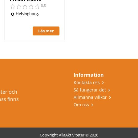
0,0
Helsingborg,
Läs mer
Information
Kontakta oss
Så fungerar det
eter och
Allmänna villkor
oss finns
Om oss
Copyright AllaAktiviteter © 2026