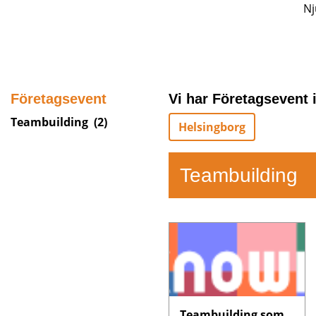
Nj
Företagsevent
Vi har Företagsevent i
Teambuilding
(2)
Helsingborg
Teambuilding
Teambuilding som skapar liv i teamet på ett nytt och roligt sätt!