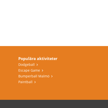
Populära aktiviteter
Dodgeball
Escape Game
Bumperball Malmö
Paintball