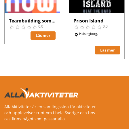
Teambuilding som skapar liv i teamet på ett nytt och roligt sätt!
Prison Island
0,0
0,0
Helsingborg,
Läs mer
Läs mer
AllaAktiviteter är en samlingssida för aktiviteter
och upplevelser runt om i hela Sverige och hos
oss finns något som passar alla.