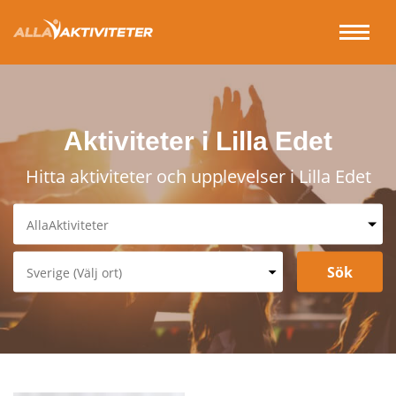
Aktiviteter i Lilla Edet
Hitta aktiviteter och upplevelser i Lilla Edet
AllaAktiviteter
Spa & Relax
Underhållning & Spel
Sverige (Välj ort)
Sport & Fritid
Stockholm