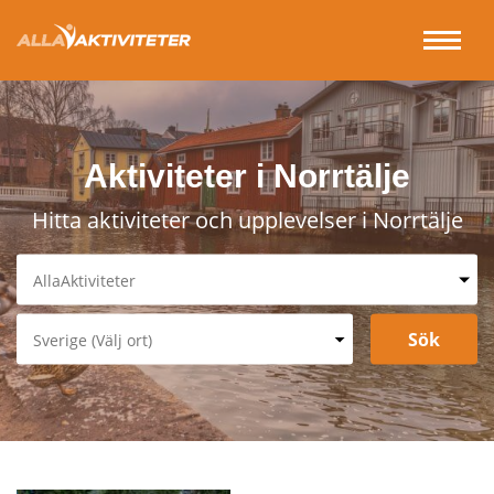
Aktiviteter i Norrtälje
Hitta aktiviteter och upplevelser i Norrtälje
AllaAktiviteter
Spa & Relax
Underhållning & Spel
Sverige (Välj ort)
Sport & Fritid
Stockholm