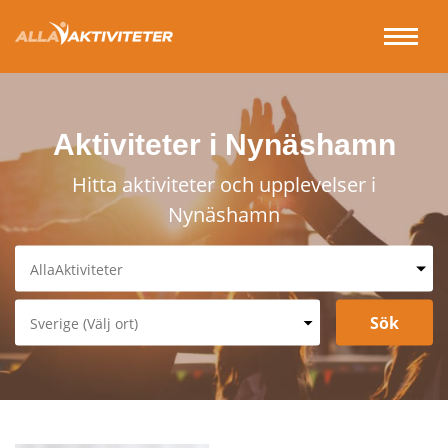
Aktiviteter i Nynäshamn
Hitta aktiviteter och upplevelser i
Nynäshamn
AllaAktiviteter
Spa & Relax
Underhållning & Spel
Sverige (Välj ort)
Sport & Fritid
Stockholm