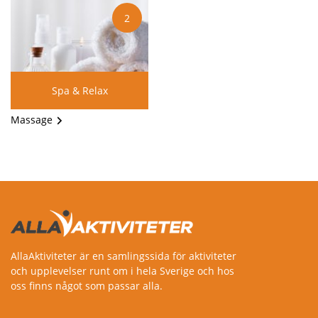
Adrenalinkickar
2
Göteborg
Mat & Dryck
Malmö
Fest & Högtid
Västerås
Spa & Relax
Motorsport
Uppsala
Massage
Företagsevent
Linköping
Örebro
Helsingborg
Jönköping
Gävle
AllaAktiviteter är en samlingssida för aktiviteter
och upplevelser runt om i hela Sverige och hos
Norrköping
oss finns något som passar alla.
Karlstad