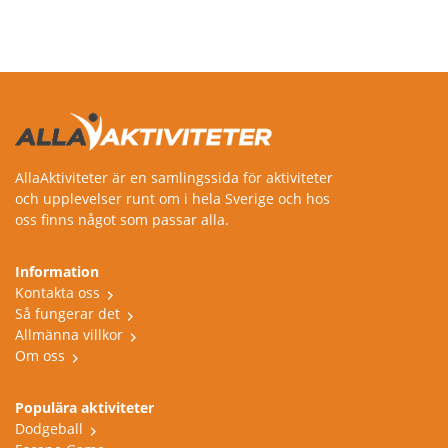
Trollhättan
Hässleholm
Växjö
Skövde
Sundsvall
AllaAktiviteter är en samlingssida för aktiviteter
och upplevelser runt om i hela Sverige och hos
Varberg
oss finns något som passar alla.
Lilla Edet
Information
Kontakta oss
Östersund
Så fungerar det
Borlänge
Allmänna villkor
Om oss
Umeå
Populära aktiviteter
Lund
Dodgeball