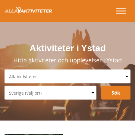
Aktiviteter i Ystad
Hitta aktiviteter och upplevelser i Ystad
AllaAktiviteter
Spa & Relax
Underhållning & Spel
Sverige (Välj ort)
Sport & Fritid
Stockholm