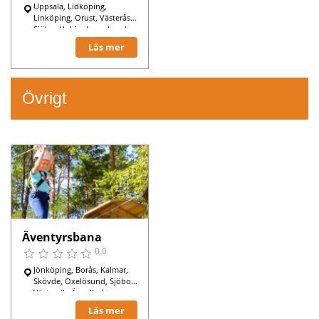
Uppsala, Lidköping,
Linköping, Orust, Västerås,
Sjöbo, Helsingborg, Lund,
Halmstad, Gävle, Kalmar,
Läs mer
Varberg, Trollhättan,
Uddevalla, Skövde,
Borlänge, Göteborg,
Enköping, Stockholm,
Övrigt
Falköping, Malmö,
Färgelanda,
Äventyrsbana
0,0
Jönköping, Borås, Kalmar,
Skövde, Oxelösund, Sjöbo,
Västervik, Ängelholm,
Göteborg, Stockholm,
Läs mer
Norrköping,