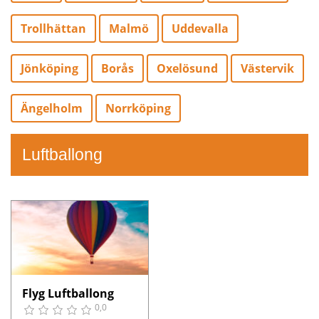
Trollhättan
Malmö
Uddevalla
Jönköping
Borås
Oxelösund
Västervik
Ängelholm
Norrköping
Luftballong
Flyg Luftballong
0,0