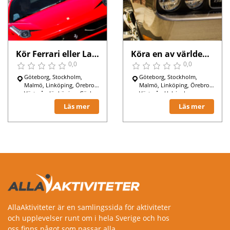
Kör Ferrari eller Lamborghini
Köra en av världens snabbaste bilar
0,0
0,0
Göteborg, Stockholm,
Göteborg, Stockholm,
Malmö, Linköping, Örebro,
Malmö, Linköping, Örebro,
Västerås, Jönköping, Gävle,
Västerås, Helsingborg,
Jönköping, Gävle,
Läs mer
Läs mer
Sundsvall,
AllaAktiviteter är en samlingssida för aktiviteter
och upplevelser runt om i hela Sverige och hos
oss finns något som passar alla.