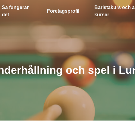
Så fungerar
Baristakurs och a
Företagsprofil
det
kurser
nderhållning och spel i Lu