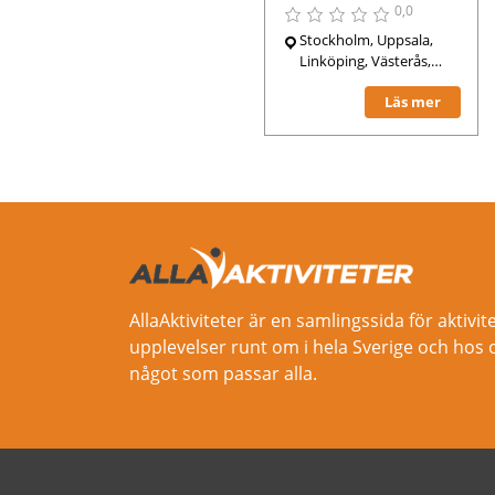
0,0
Stockholm, Uppsala,
Linköping, Västerås,
Helsingborg,
Läs mer
Norrköping, Jönköping,
Lund, Borlänge,
Mariestad, Göteborg,
AllaAktiviteter är en samlingssida för aktivit
upplevelser runt om i hela Sverige och hos 
något som passar alla.