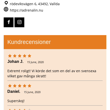
rödeviksvägen 6, 43492, Vallda
Karljohansgatan 64,
41455 Göteborg
https://adrenalin.nu
0706712286
Boka här
Sveavägen 44,
11134 Stockholm
0706712286
Kundrecensioner
Boka här
Limhamnsvägen,
217 59 Malmö
0706712286
Johan J.
15 June, 2020
Boka här
Extremt roligt! Vi körde det som en del av en svensexa
vilket gav många skratt!
Daniel.
15 June, 2020
Superskoj!