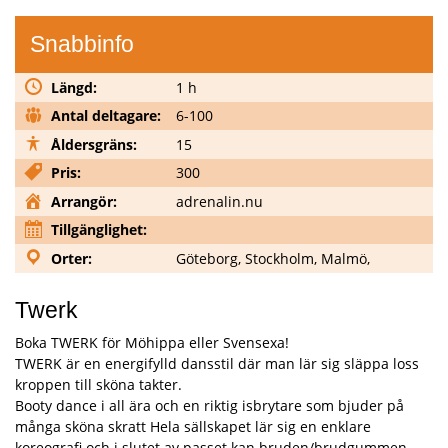
Snabbinfo
Längd:
1 h
Antal deltagare:
6-100
Åldersgräns:
15
Pris:
300
Arrangör:
adrenalin.nu
Tillgänglighet:
Orter:
Göteborg, Stockholm, Malmö,
Twerk
Boka TWERK för Möhippa eller Svensexa!
TWERK är en energifylld dansstil där man lär sig släppa loss
kroppen till sköna takter.
Booty dance i all ära och en riktig isbrytare som bjuder på
många sköna skratt Hela sällskapet lär sig en enklare
koreografi och i slutet av passet kan bruden/brudgummen