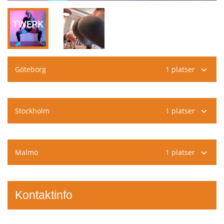
Göteborg
1 platser
Stockholm
1 platser
Malmö
1 platser
Kontaktinfo