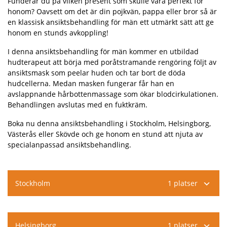
Funderar du på vilken present som skulle vara perfekt för
honom? Oavsett om det är din pojkvän, pappa eller bror så är
en klassisk ansiktsbehandling för män ett utmärkt sätt att ge
honom en stunds avkoppling!
I denna ansiktsbehandling för män kommer en utbildad
hudterapeut att börja med poråtstramande rengöring följt av
ansiktsmask som peelar huden och tar bort de döda
hudcellerna. Medan masken fungerar får han en
avslappnande hårbottenmassage som ökar blodcirkulationen.
Behandlingen avslutas med en fuktkräm.
Boka nu denna ansiktsbehandling i Stockholm, Helsingborg,
Västerås eller Skövde och ge honom en stund att njuta av
specialanpassad ansiktsbehandling.
Stockholm
1 platser
Helsingborg
1 platser