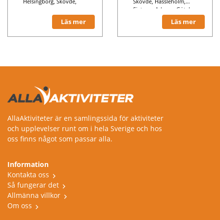
Helsingborg, Skövde,
Skövde, Hässleholm,
Sigtuna, Arboga, Göteborg,
Bromölla, Stockholm,
Läs mer
Läs mer
Härnösand, Malmö,
Kristinehamn, Örebro,
Nynäshamn, Västerås,
Umeå, Lund, Sundsvall,
Växjö,
AllaAktiviteter är en samlingssida för aktiviteter
och upplevelser runt om i hela Sverige och hos
oss finns något som passar alla.
Information
Kontakta oss
Så fungerar det
Allmänna villkor
Om oss