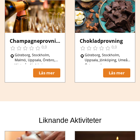
Champagneprovning
Chokladprovning
0,0
0,0
Göteborg, Stockholm,
Göteborg, Stockholm,
Malmö, Uppsala, Örebro,
Uppsala, Jönköping, Umeå,
Västerås, Jönköping,
Östersund,
Karlstad, Luleå,
Läs mer
Läs mer
Liknande Aktiviteter