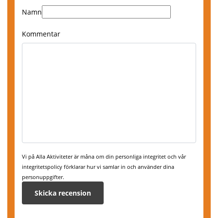
Boka här
Namn
,
Skövde
Kommentar
Boka här
Vi på Alla Aktiviteter är måna om din personliga integritet och vår
integritetspolicy förklarar hur vi samlar in och använder dina
personuppgifter.