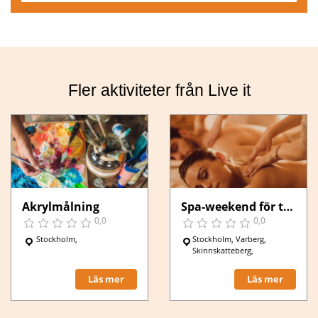
Fler aktiviteter från Live it
Akrylmålning
Spa-weekend för två
0,0
0,0
Stockholm,
Stockholm, Varberg,
Skinnskatteberg,
Läs mer
Läs mer