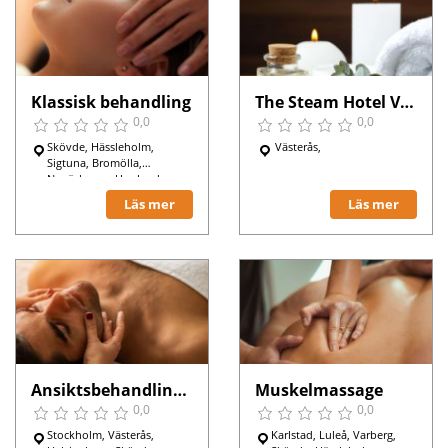
Klassisk behandling
The Steam Hotel Västerås
0,0
0,0
Skövde, Hässleholm,
Västerås,
Sigtuna, Bromölla,
Nynäshamn, Upplands
Väsby, Göteborg,
Läs mer
Läs mer
Stockholm, Malmö,
Uppsala, Västerås,
Helsingborg, Umeå, Växjö,
Karlskrona,
Ansiktsbehandling för män
Muskelmassage
0,0
0,0
Stockholm, Västerås,
Karlstad, Luleå, Varberg,