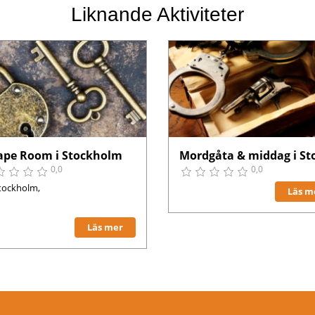
Liknande Aktiviteter
ape Room i Stockholm
0,0
0,0
tockholm,
Läs m
Läs mer