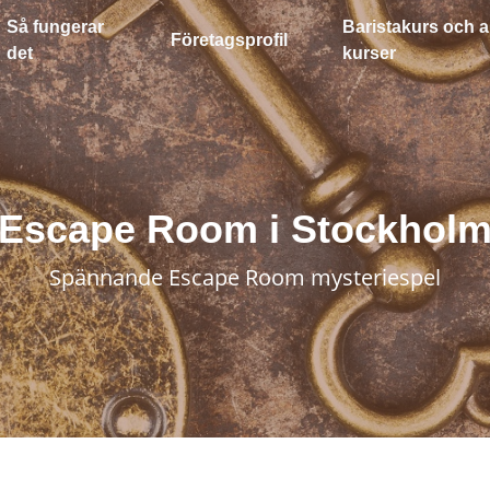
Så fungerar
Baristakurs och a
Företagsprofil
det
kurser
Escape Room i Stockhol
Spännande Escape Room mysteriespel