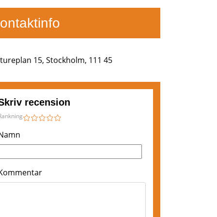
ontaktinfo
tureplan 15, Stockholm, 111 45
Skriv recension
Rankning
1
2
3
4
5
Namn
Kommentar