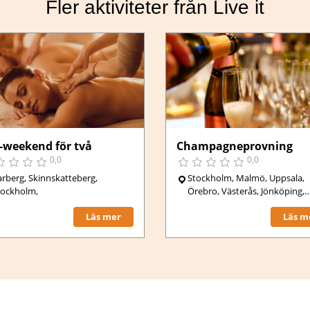
Fler aktiviteter från Live it
-weekend för två
Champagneprovning
0,0
0,0
arberg, Skinnskatteberg,
Stockholm, Malmö, Uppsala,
tockholm,
Örebro, Västerås, Jönköping,
Karlstad, Luleå, Göteborg,
Läs mer
Läs m