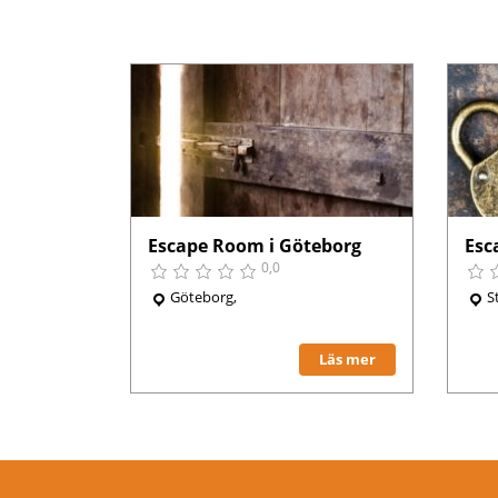
Escape Room i Göteborg
Esc
0,0
Göteborg,
S
Läs mer