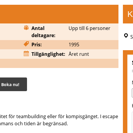
K
Antal
Upp till 6 personer
deltagare:
S
Pris:
1995
Tillgänglighet:
Året runt
Boka nu!
m
tet för teambuilding eller för kompisgänget. I escape
ammans och tiden är begränsad.