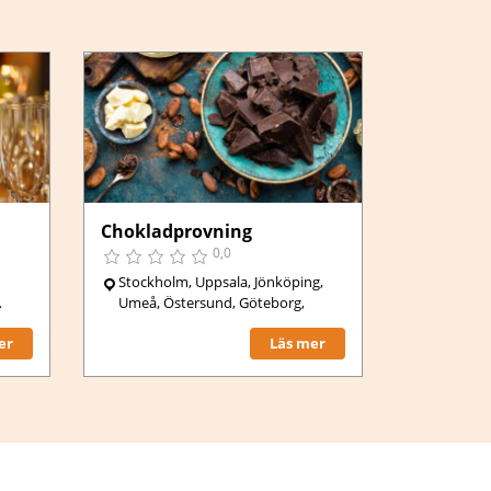
Chokladprovning
0,0
Stockholm, Uppsala, Jönköping,
Umeå, Östersund, Göteborg,
er
Läs mer