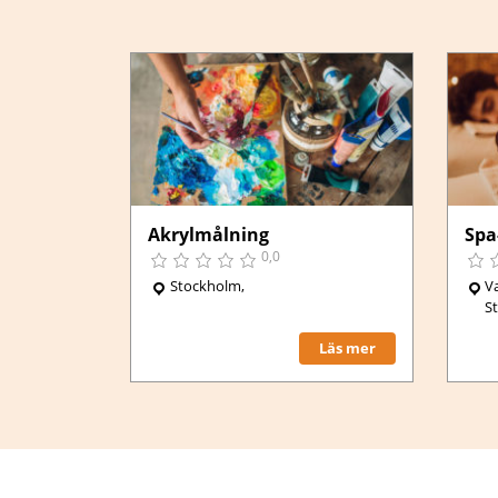
,
Stockholm
Boka här
Akrylmålning
Spa
0,0
Stockholm,
V
S
Läs mer