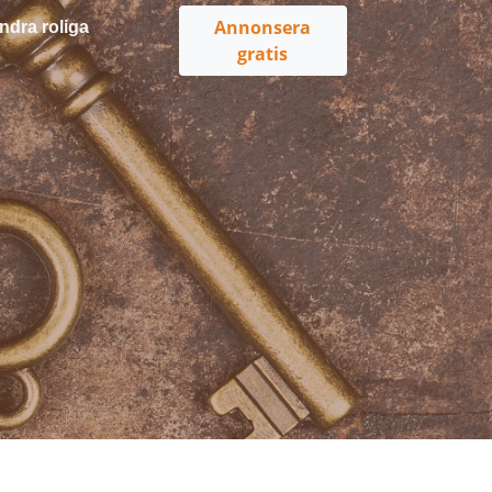
Annonsera
ndra roliga
gratis
m