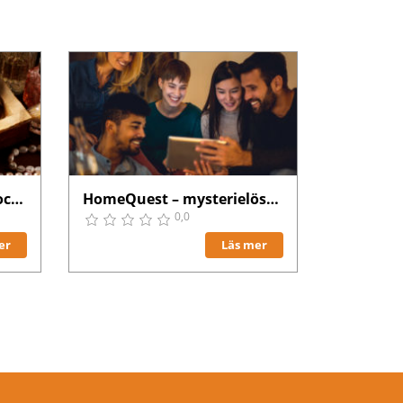
Mordgåta & middag i Stockholm
HomeQuest – mysterielösning
0,0
er
Läs mer