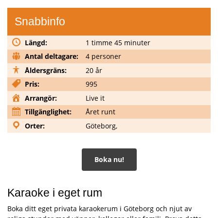
Snabbinfo
Längd:
1 timme 45 minuter
Antal deltagare:
4 personer
Åldersgräns:
20 år
Pris:
995
Arrangör:
Live it
Tillgänglighet:
Året runt
Orter:
Göteborg,
Boka nu!
Karaoke i eget rum
Boka ditt eget privata karaokerum i Göteborg och njut av