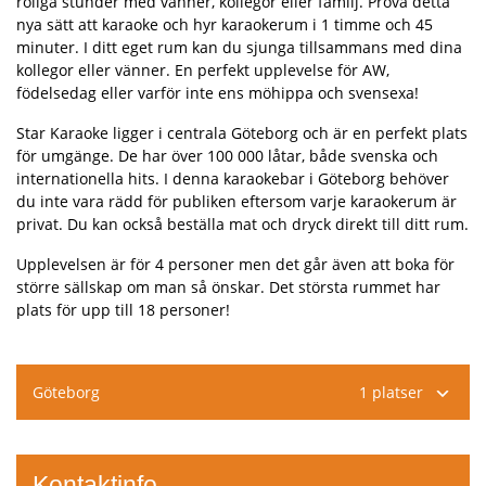
roliga stunder med vänner, kollegor eller familj. Prova detta
nya sätt att karaoke och hyr karaokerum i 1 timme och 45
minuter. I ditt eget rum kan du sjunga tillsammans med dina
kollegor eller vänner. En perfekt upplevelse för AW,
födelsedag eller varför inte ens möhippa och svensexa!
Star Karaoke ligger i centrala Göteborg och är en perfekt plats
för umgänge. De har över 100 000 låtar, både svenska och
internationella hits. I denna karaokebar i Göteborg behöver
du inte vara rädd för publiken eftersom varje karaokerum är
privat. Du kan också beställa mat och dryck direkt till ditt rum.
Upplevelsen är för 4 personer men det går även att boka för
större sällskap om man så önskar. Det största rummet har
plats för upp till 18 personer!
Göteborg
1 platser
Kontaktinfo