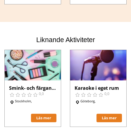
Liknande Aktiviteter
Smink- och färganalys
Karaoke i eget rum
0,0
0,0
Stockholm,
Göteborg,
Läs mer
Läs mer