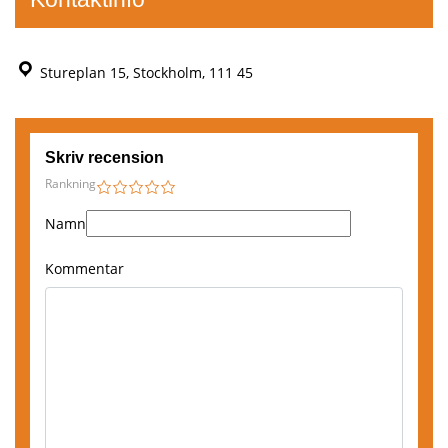
Stureplan 15, Stockholm, 111 45
Skriv recension
Rankning
1
2
3
4
5
Namn
,
Göteborg
Kommentar
Boka här