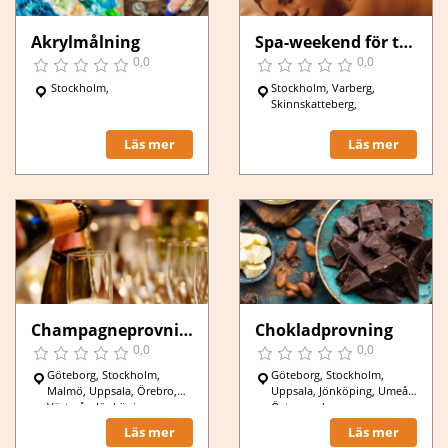
Akrylmålning
Spa-weekend för två
0,0
0,0
Stockholm,
Stockholm, Varberg,
Skinnskatteberg,
Läs mer
Läs mer
Champagneprovning
Chokladprovning
0,0
0,0
Göteborg, Stockholm,
Göteborg, Stockholm,
Malmö, Uppsala, Örebro,
Uppsala, Jönköping, Umeå,
Västerås, Jönköping,
Östersund,
Karlstad, Luleå,
Läs mer
Läs mer