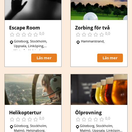
Escape Room
Zorbing för två
0,0
0,0
Göteborg, Stockholm,
Hammarstrand,
Uppsala, Linköping,
Västerås, Helsingborg,
Norrköping, Jönköping,
Läs mer
Läs mer
Lund, Borlänge, Mariestad,
Helikoptertur
Ölprovning
0,0
0,0
Göteborg, Stockholm,
Göteborg, Stockholm,
Malmö, Helsingborg,
Malmö, Uppsala, Linköping,