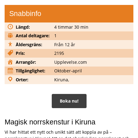
Snabbinfo
Längd:
4 timmar 30 min
Antal deltagare:
1
Åldersgräns:
Från 12 år
Pris:
2195
Arrangör:
Upplevelse.com
Tillgänglighet:
Oktober-april
Orter:
Kiruna,
Boka nu!
Magisk norrskenstur i Kiruna
Vi har hittat ett nytt och unikt sätt att koppla av på –