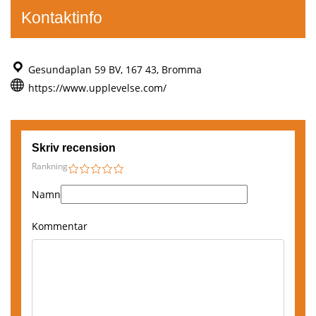
Kontaktinfo
Gesundaplan 59 BV, 167 43, Bromma
https://www.upplevelse.com/
Skriv recension
Rankning
1
2
3
4
5
,
Namn
Kiruna
Kommentar
Boka här