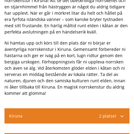
norrskenstur i Kiruna! Att se det obeskrivliga norrskenet och
en stjärnhimmel från hästryggen är något du aldrig tidigare
har upplevt. När er går i mörkret litar du helt och hållet på
era fyrfota isländska vänner – som kanske bryter tystnaden
med sitt frustande. En härlig måltid runt elden i kåtan är den
perfekta avslutningen på en händelserik kväll.
Ni hämtas upp och körs till den plats där ni börjar er
äventyrliga norrskenstur i Kiruna. Gemensamt förbereder ni
hästarna och ger er iväg på en kort, lugn ridtur genom den
bergiga urskogen. Förhoppningsvis får ni uppleva norrsken
och även se älg. Vid återkomsten glöder elden i kåtan och ni
serveras en middag bestående av lokala rätter. Ta del av
naturen, djuren och den samiska kulturen runt elden, innan
ni åker tillbaka till Kiruna. En magisk norrskenstur du aldrig
kommer att glömma!
Kiruna
2 platser