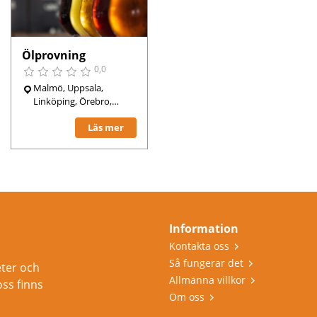
Ölprovning
0,0
Malmö, Uppsala,
Linköping, Örebro,
Västerås, Helsingborg,
Läs mer
Gävle, Växjö, Karlstad,
Göteborg, Stockholm,
Information
Kontakta oss
Så fungerar det
eter och
Allmänna villkor
oss finns
Om oss