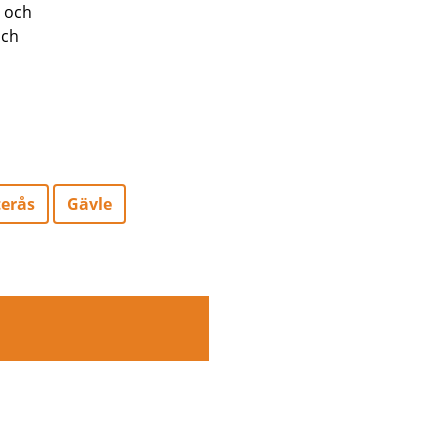
r och
och
terås
Gävle