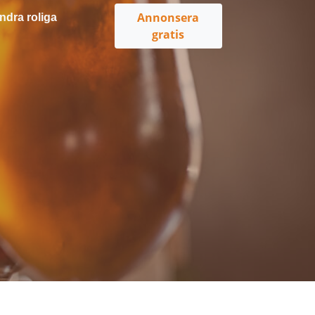
Annonsera
ndra roliga
gratis