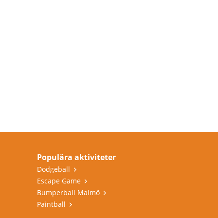
Populära aktiviteter
Dodgeball
Escape Game
Bumperball Malmö
Paintball