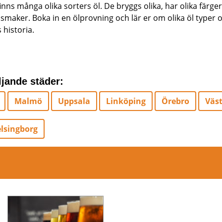
inns många olika sorters öl. De bryggs olika, har olika färge
 smaker. Boka in en ölprovning och lär er om olika öl typer 
 historia.
ljande städer:
Malmö
Uppsala
Linköping
Örebro
Väs
lsingborg