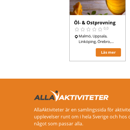
Öl- & Ostprovning
0,0
Malmö, Uppsala,
Linköping, Örebro,
Västerås, Gävle,
Läs mer
Karlstad, Göteborg,
Stockholm,
AllaAktiviteter är en samlingssida för aktivit
upplevelser runt om i hela Sverige och hos 
något som passar alla.