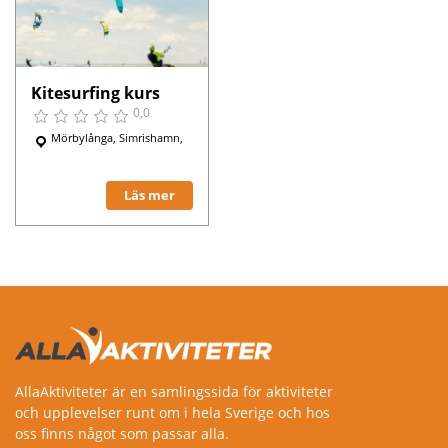
Kitesurfing kurs
0,0
Mörbylånga, Simrishamn,
Läs mer
AllaAktiviteter är en samlingssida för aktiviteter
och upplevelser runt om i hela Sverige och hos
oss finns något som passar alla.