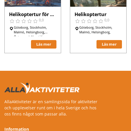
Helikoptertur för en person
Helikoptertur
0,0
0,0
Göteborg, Stockholm,
Göteborg, Stockholm,
Malmö, Helsingborg,
Malmö, Helsingborg,
Östersund, Norrtälje,
Läs mer
Läs mer
AllaAktiviteter är en samlingssida för aktiviteter
och upplevelser runt om i hela Sverige och hos
oss finns något som passar alla.
Information