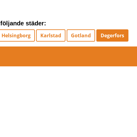
 följande städer:
Helsingborg
Karlstad
Gotland
Degerfors