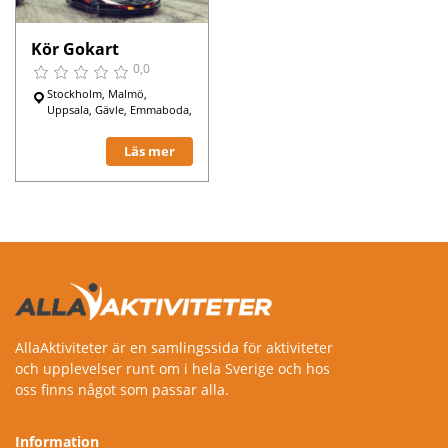
Kör Gokart
0,0
Stockholm, Malmö,
Uppsala, Gävle, Emmaboda,
Läs mer
AllaAktiviteter är en samlingssida för aktiviteter
och upplevelser runt om i hela Sverige och hos
oss finns något som passar alla.
Information