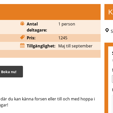
K
Antal
1 person
deltagare:
S
Pris:
1245
Tillgänglighet:
Maj till september
Boka nu!
där du kan känna forsen eller till och med hoppa i
ågar!