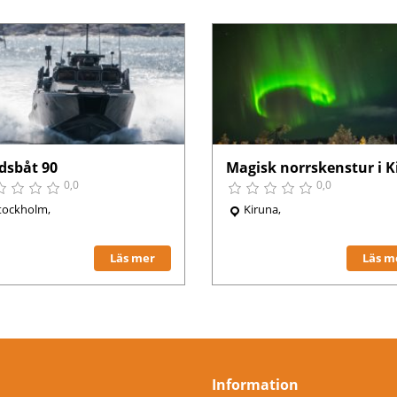
idsbåt 90
0,0
0,0
tockholm,
Kiruna,
Läs mer
Läs m
Information