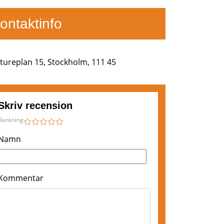
ontaktinfo
tureplan 15, Stockholm, 111 45
Skriv recension
Rankning
1
2
3
4
5
Namn
Kommentar