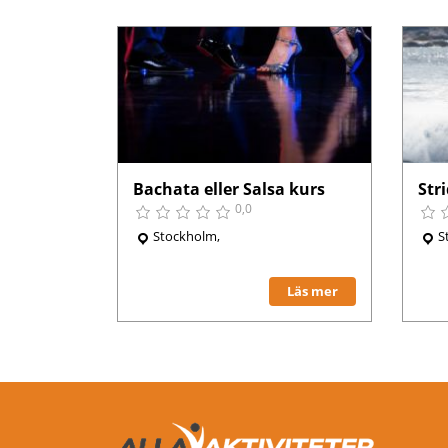
Bachata eller Salsa kurs
Str
0,0
Stockholm,
S
Läs mer