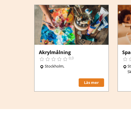
,
Åre
Boka här
Akrylmålning
Spa
0,0
Stockholm,
S
S
Läs mer