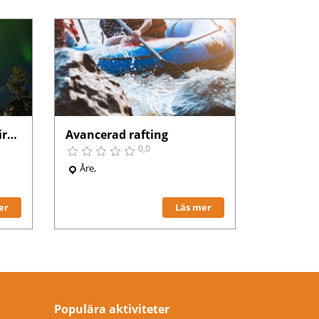
Magisk norrskenstur i Kiruna
Avancerad rafting
0,0
Åre,
er
Läs mer
Populära aktiviteter