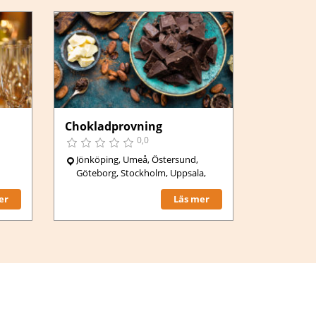
Chokladprovning
0,0
Jönköping, Umeå, Östersund,
Göteborg, Stockholm, Uppsala,
,
er
Läs mer