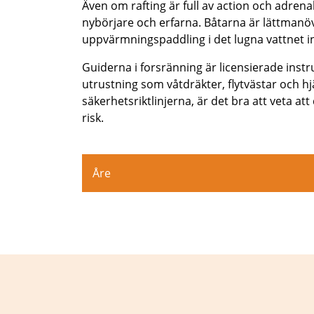
Även om rafting är full av action och adrena
nybörjare och erfarna. Båtarna är lättmanö
uppvärmningspaddling i det lugna vattnet in
Guiderna i forsränning är licensierade instr
utrustning som våtdräkter, flytvästar och hj
säkerhetsriktlinjerna, är det bra att veta a
risk.
Åre