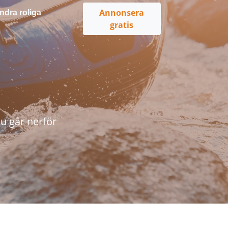
Annonsera
ndra roliga
gratis
u går nerför