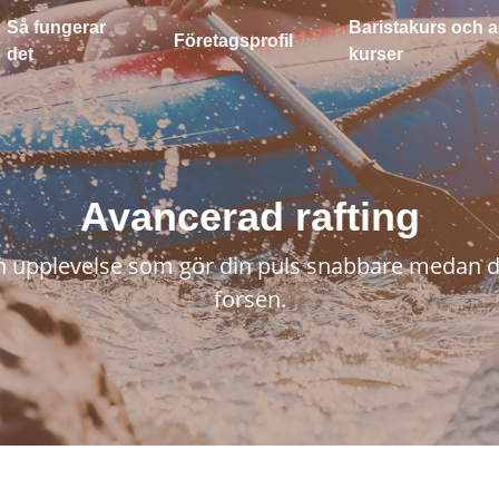
Så fungerar
Baristakurs och a
Företagsprofil
det
kurser
Avancerad rafting
en upplevelse som gör din puls snabbare medan d
forsen.