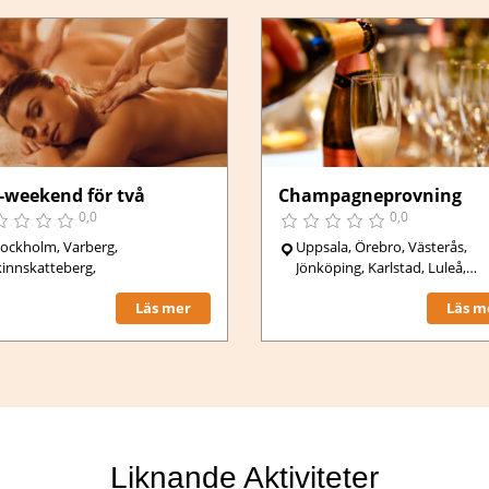
-weekend för två
Champagneprovning
0,0
0,0
tockholm, Varberg,
Uppsala, Örebro, Västerås,
kinnskatteberg,
Jönköping, Karlstad, Luleå,
Göteborg, Stockholm, Malmö
Läs mer
Läs m
Liknande Aktiviteter