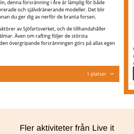
lin, denna forsränning i Åre är lämplig för både
vrerade och självdränerande modeller. Det blir
nan du ger dig av nerför de branta forsen.
uktörer av Sjöfartsverket, och de tillhandahåller
älmar. Även om rafting följer de största
tt den övergripande forsränningen görs på allas egen
1 platser
Fler aktiviteter från Live it