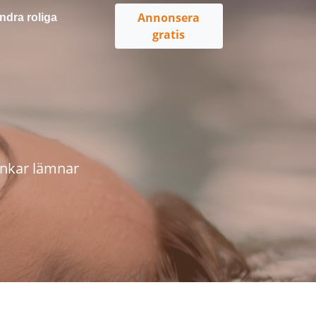
Annonsera
ndra roliga
gratis
ankar lämnar