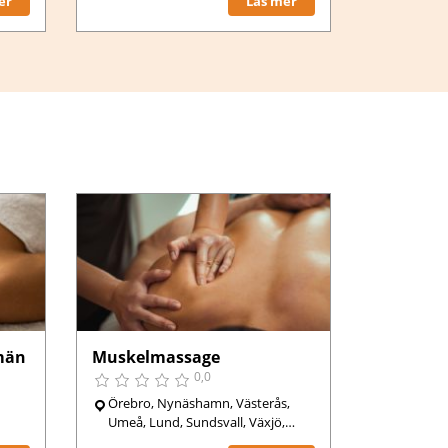
er
Läs mer
män
Muskelmassage
0,0
Örebro, Nynäshamn, Västerås,
Umeå, Lund, Sundsvall, Växjö,
Karlstad, Luleå, Varberg, Skövde,