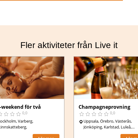
Fler aktiviteter från Live it
,
Stockholm
-weekend för två
Champagneprovning
0,0
0,0
tockholm, Varberg,
Uppsala, Örebro, Västerås,
kinnskatteberg,
Jönköping, Karlstad, Luleå,
Göteborg, Stockholm, Malmö