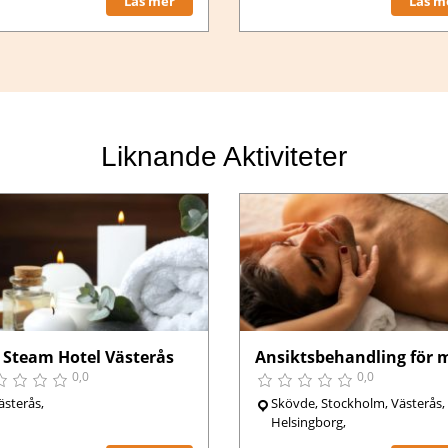
Läs mer
Läs m
Liknande Aktiviteter
 Steam Hotel Västerås
Ansiktsbehandling för 
0,0
0,0
ästerås,
Skövde, Stockholm, Västerås,
Helsingborg,