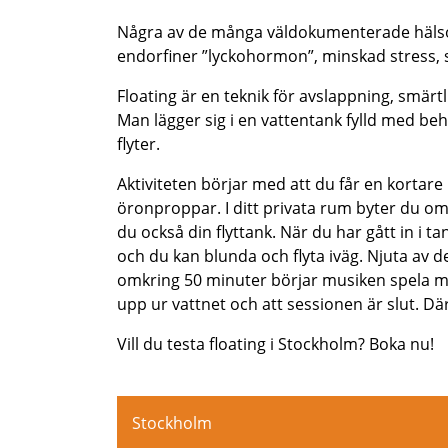
Några av de många väldokumenterade hälsoe
endorfiner ”lyckohormon”, minskad stress, 
Floating är en teknik för avslappning, smär
Man lägger sig i en vattentank fylld med beha
flyter.
Aktiviteten börjar med att du får en kortare
öronproppar. I ditt privata rum byter du o
du också din flyttank. När du har gått in i ta
och du kan blunda och flyta iväg. Njuta av d
omkring 50 minuter börjar musiken spela mju
upp ur vattnet och att sessionen är slut. Dä
Vill du testa floating i Stockholm? Boka nu!
Stockholm