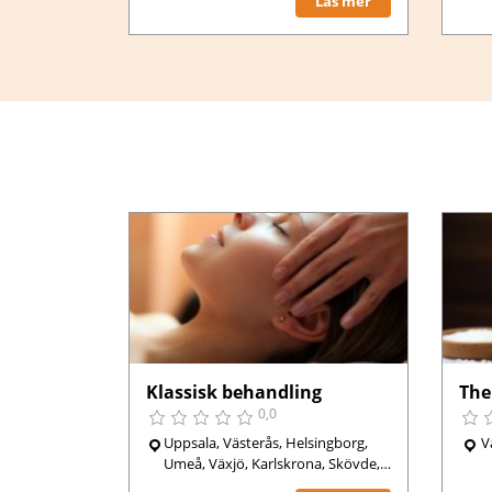
Läs mer
Klassisk behandling
The
0,0
Uppsala, Västerås, Helsingborg,
V
Umeå, Växjö, Karlskrona, Skövde,
Hässleholm, Sigtuna, Bromölla,