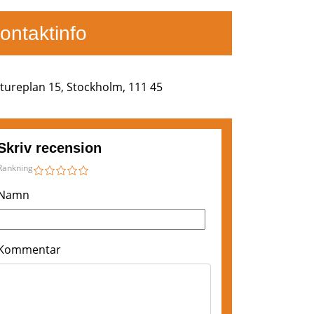
ontaktinfo
tureplan 15, Stockholm, 111 45
Skriv recension
Rankning
1
2
3
4
5
Namn
Kommentar