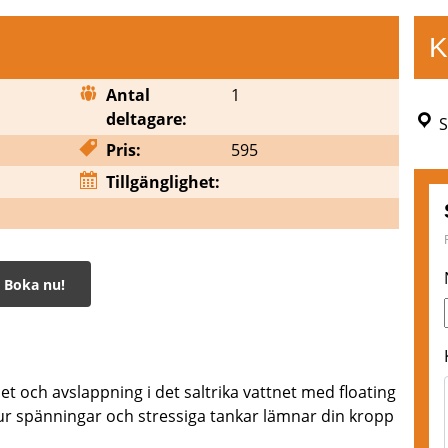
K
Antal
1
deltagare:
S
Pris:
595
Tillgänglighet:
Boka nu!
t och avslappning i det saltrika vattnet med floating
hur spänningar och stressiga tankar lämnar din kropp