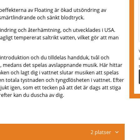
ffekterna av Floating är ökad utsöndring av
smärtlindrande och sänkt blodtryck.
tlindring och återhämtning, och utvecklades i USA.
gligt tempererat saltrikt vatten, vilket gör att man
 introduktion och du tilldelas handduk, tvål och
m, medans det spelas avslappnande musik. Här hittar
nken och lagt dig i vattnet slutar musiken att spelas
en totala tystnaden och tyngdlösheten i vattnet. Efter
kt igen, som ett tecken på att det är dags att stiga
refter kan du duscha av dig.
2 platser