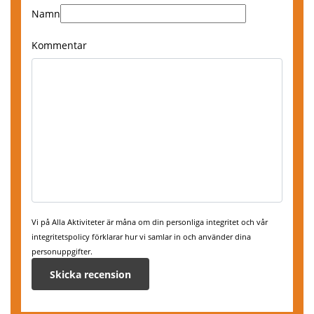
0761466600
Namn
Boka här
Kommentar
Vi på Alla Aktiviteter är måna om din personliga integritet och vår
integritetspolicy förklarar hur vi samlar in och använder dina
personuppgifter.
Mosebacke Torg 7,
116 46 Stockholm
0761466600