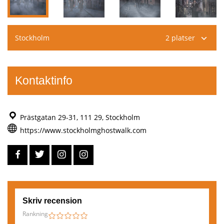
Stockholm
2 platser
Kontaktinfo
Prästgatan 29-31, 111 29, Stockholm
https://www.stockholmghostwalk.com
Skriv recension
Järntorget 84,
111 29 Stockholm
Rankning
1
2
3
4
5