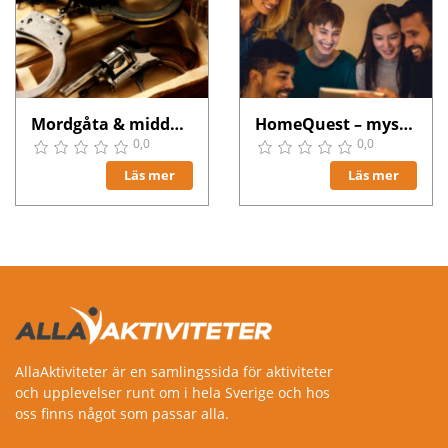
Mordgåta & middag i Stockholm
HomeQuest – mysterielösning
0,0
0,0
Läs mer
Läs mer
AllaAktiviteter är en samlingssida för aktiviteter
och upplevelser runt om i hela Sverige och hos
oss finns något som passar alla.