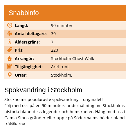
Snabbinfo
Längd:
90 minuter
Antal deltagare:
30
Åldersgräns:
7
Pris:
220
Arrangör:
Stockholm Ghost Walk
Tillgänglighet:
Året runt
Orter:
Stockholm,
Spökvandring i Stockholm
Stockholms populäraste spökvandring – originalet!
Följ med oss på en 90 minuters underhållning om Stockholms
historia bland dess legender och hemskheter. Häng med oss i
Gamla Stans gränder eller uppe på Södermalms höjder bland
träkåkarna.