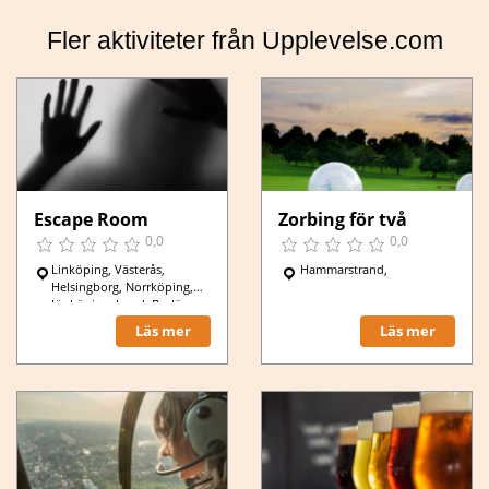
Fler aktiviteter från Upplevelse.com
Escape Room
Zorbing för två
0,0
0,0
Linköping, Västerås,
Hammarstrand,
Helsingborg, Norrköping,
Jönköping, Lund, Borlänge,
Mariestad, Göteborg,
Läs mer
Läs mer
Stockholm, Uppsala,