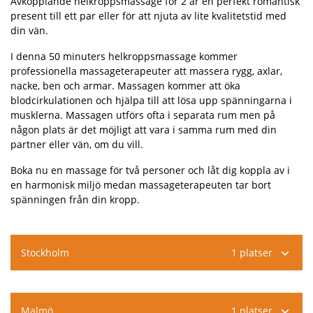
Avkopplande helkroppsmassage för 2 är en perfekt romantisk
present till ett par eller för att njuta av lite kvalitetstid med
din vän.
I denna 50 minuters helkroppsmassage kommer
professionella massageterapeuter att massera rygg, axlar,
nacke, ben och armar. Massagen kommer att öka
blodcirkulationen och hjälpa till att lösa upp spänningarna i
musklerna. Massagen utförs ofta i separata rum men på
någon plats är det möjligt att vara i samma rum med din
partner eller vän, om du vill.
Boka nu en massage för två personer och låt dig koppla av i
en harmonisk miljö medan massageterapeuten tar bort
spänningen från din kropp.
Stockholm
1 platser
Malmö
1 platser