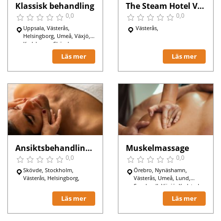
Klassisk behandling
The Steam Hotel Västerås
0,0
0,0
Uppsala, Västerås,
Västerås,
Helsingborg, Umeå, Växjö,
Karlskrona, Skövde,
Hässleholm, Sigtuna,
Läs mer
Läs mer
Bromölla, Nynäshamn,
Upplands Väsby, Göteborg,
Stockholm, Malmö,
Ansiktsbehandling för män
Muskelmassage
0,0
0,0
Skövde, Stockholm,
Örebro, Nynäshamn,
Västerås, Helsingborg,
Västerås, Umeå, Lund,
Sundsvall, Växjö, Karlstad,
Luleå, Varberg, Skövde,
Läs mer
Läs mer
Hässleholm, Sigtuna,
Arboga, Göteborg,
Bromölla, Stockholm,