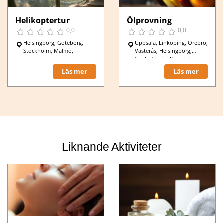
Helikoptertur
Ölprovning
0,0
0,0
Helsingborg, Göteborg,
Uppsala, Linköping, Örebro,
Stockholm, Malmö,
Västerås, Helsingborg,
Gävle, Växjö, Karlstad,
Göteborg, Stockholm,
Läs mer
Läs mer
Malmö,
Liknande Aktiviteter