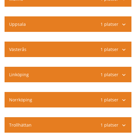
Uppsala
1 platser
Västerås
1 platser
,
Linköping
1 platser
Stockholm
Boka här
,
Norrköping
1 platser
Malmö
Boka här
,
Trollhättan
1 platser
Uppsala