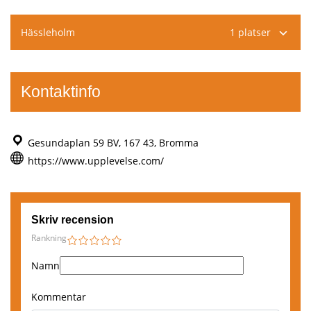
Boka här
,
Hässleholm
1 platser
Västerås
Boka här
,
Kontaktinfo
Linköping
Boka här
Gesundaplan 59 BV, 167 43, Bromma
,
Norrköping
https://www.upplevelse.com/
Boka här
,
Trollhättan
Skriv recension
Rankning
Boka här
1
2
3
4
5
,
Namn
Hässleholm
Kommentar
Boka här