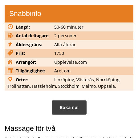
Snabbinfo
Längd:
50-60 minuter
Antal deltagare:
2 personer
Åldersgräns:
Alla åldrar
Pris:
1750
Arrangör:
Upplevelse.com
Tillgänglighet:
Året om
Orter:
Linköping, Västerås, Norrköping,
Trollhättan, Hässleholm, Stockholm, Malmö, Uppsala,
Boka nu!
Massage för två