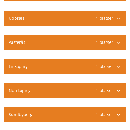
Uppsala
1 platser
,
Västerås
1 platser
Stockholm
Boka här
,
Linköping
1 platser
Göteborg
Boka här
,
Norrköping
1 platser
Malmö
Boka här
,
Sundbyberg
1 platser
Uppsala
Boka här