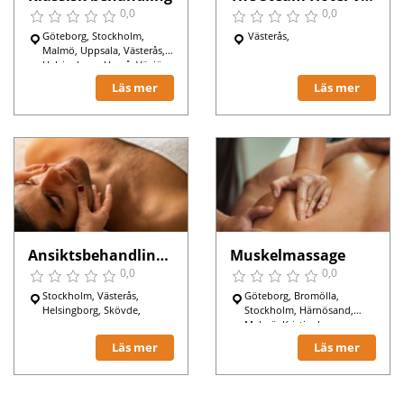
0,0
0,0
Göteborg, Stockholm,
Västerås,
Malmö, Uppsala, Västerås,
Helsingborg, Umeå, Växjö,
Karlskrona, Skövde,
Läs mer
Läs mer
Hässleholm, Sigtuna,
Bromölla, Nynäshamn,
Upplands Väsby,
Ansiktsbehandling för män
Muskelmassage
0,0
0,0
Stockholm, Västerås,
Göteborg, Bromölla,
Helsingborg, Skövde,
Stockholm, Härnösand,
Malmö, Kristinehamn,
Örebro, Nynäshamn,
Läs mer
Läs mer
Västerås, Umeå, Lund,
Sundsvall, Växjö, Karlstad,
Luleå, Varberg, Skövde,
Hässleholm, Sigtuna,