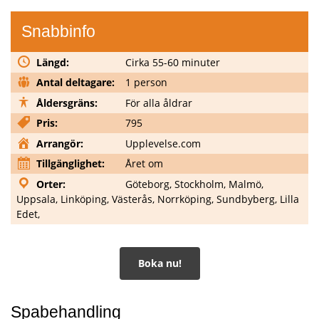
Snabbinfo
Längd:
Cirka 55-60 minuter
Antal deltagare:
1 person
Åldersgräns:
För alla åldrar
Pris:
795
Arrangör:
Upplevelse.com
Tillgänglighet:
Året om
Orter:
Göteborg, Stockholm, Malmö,
Uppsala, Linköping, Västerås, Norrköping, Sundbyberg, Lilla
Edet,
Boka nu!
Spabehandling