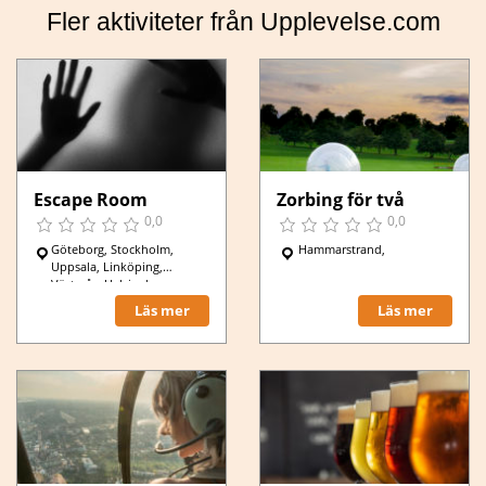
Fler aktiviteter från Upplevelse.com
Escape Room
Zorbing för två
0,0
0,0
Göteborg, Stockholm,
Hammarstrand,
Uppsala, Linköping,
Västerås, Helsingborg,
Norrköping, Jönköping,
Läs mer
Läs mer
Lund, Borlänge, Mariestad,