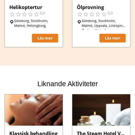
Helikoptertur
Ölprovning
0,0
0,0
Göteborg, Stockholm,
Göteborg, Stockholm,
Malmö, Helsingborg,
Malmö, Uppsala, Linköping,
Örebro, Västerås,
Helsingborg, Gävle, Växjö,
Läs mer
Läs mer
Karlstad,
Liknande Aktiviteter
Klassisk behandling
The Steam Hotel Västerås