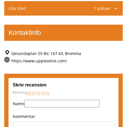
,
Lilla Edet
1 platser
Västerås
Boka här
,
Kontaktinfo
Linköping
Boka här
Gesundaplan 59 BV, 167 43, Bromma
,
Norrköping
https://www.upplevelse.com/
Boka här
,
Sundbyberg
Skriv recension
Rankning
Boka här
1
2
3
4
5
,
Namn
Lilla Edet
Kommentar
Boka här