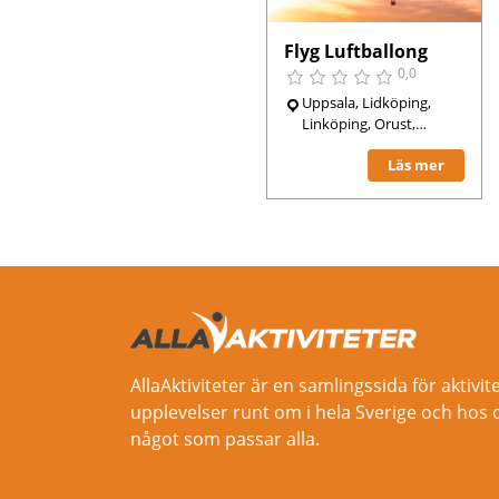
Flyg Luftballong
0,0
Uppsala, Lidköping,
Linköping, Orust,
Västerås, Sjöbo,
Läs mer
Helsingborg, Lund,
Halmstad, Gävle,
Kalmar, Varberg,
Trollhättan, Uddevalla,
Skövde, Borlänge,
Göteborg, Enköping,
Stockholm, Falköping,
Malmö, Färgelanda,
AllaAktiviteter är en samlingssida för aktivit
upplevelser runt om i hela Sverige och hos 
något som passar alla.