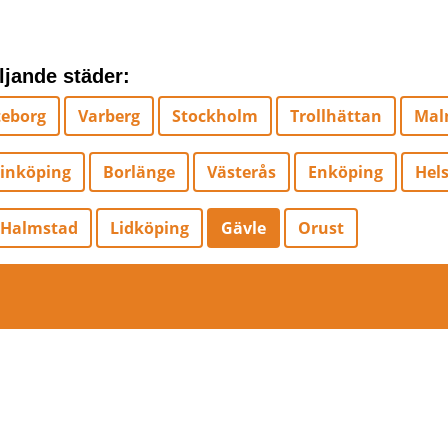
öljande städer:
eborg
Varberg
Stockholm
Trollhättan
Mal
inköping
Borlänge
Västerås
Enköping
Hel
Halmstad
Lidköping
Gävle
Orust