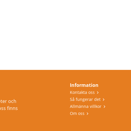
Information
Kontakta oss
Så fungerar det
eter och
Allmänna villkor
oss finns
Om oss