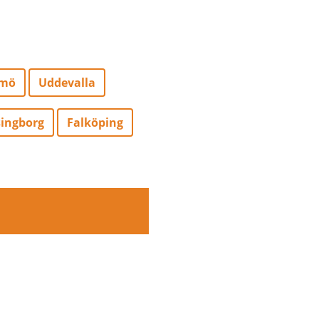
mö
Uddevalla
singborg
Falköping