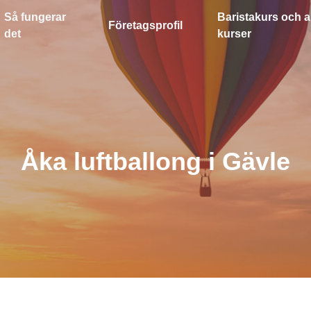
Så fungerar
Baristakurs och a
Företagsprofil
det
kurser
Åka luftballong i Gävle