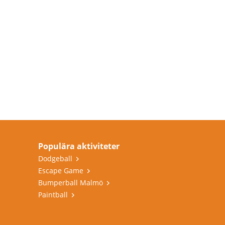
Populära aktiviteter
Dodgeball
Escape Game
Bumperball Malmö
Paintball