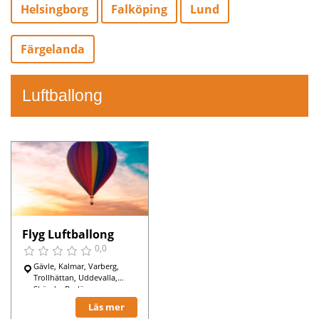
Helsingborg
Falköping
Lund
Färgelanda
Luftballong
Flyg Luftballong
0,0
Gävle, Kalmar, Varberg,
Trollhättan, Uddevalla,
Skövde, Borlänge,
Göteborg, Enköping,
Läs mer
Stockholm, Falköping,