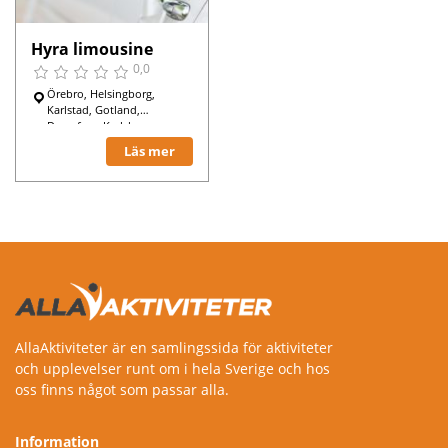
Hyra limousine
0,0
Örebro, Helsingborg,
Karlstad, Gotland,
Degerfors, Karlskoga,
Läs mer
AllaAktiviteter är en samlingssida för aktiviteter
och upplevelser runt om i hela Sverige och hos
oss finns något som passar alla.
Information