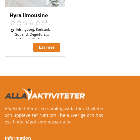
Hyra limousine
0,0
Helsingborg, Karlstad,
Gotland, Degerfors,
Karlskoga, Örebro,
Läs mer
AllaAktiviteter är en samlingssida för aktiviteter
och upplevelser runt om i hela Sverige och hos
oss finns något som passar alla.
Information