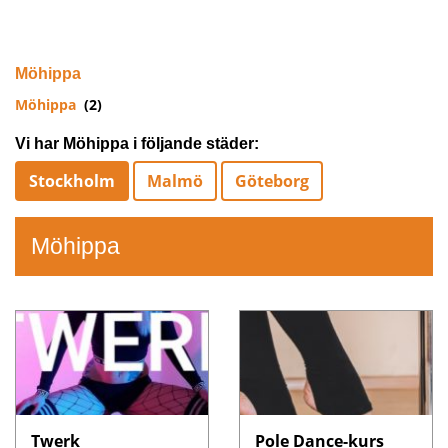
Möhippa
Möhippa
(2)
Vi har Möhippa i följande städer:
Stockholm
Malmö
Göteborg
Möhippa
Twerk
Pole Dance-kurs