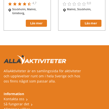
4,7
0,0
Stockholm, Malmö,
Malmö, Stockholm,
Göteborg,
Läs mer
Läs mer
AllaAktiviteter är en samlingssida för aktiviteter
och upplevelser runt om i hela Sverige och hos
oss finns något som passar alla.
Information
Kontakta oss
Så fungerar det