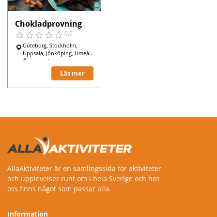
Chokladprovning
0,0
Göteborg, Stockholm,
Uppsala, Jönköping, Umeå,
Östersund,
Läs mer
AllaAktiviteter är en samlingssida för aktiviteter
och upplevelser runt om i hela Sverige och hos
oss finns något som passar alla.
Information