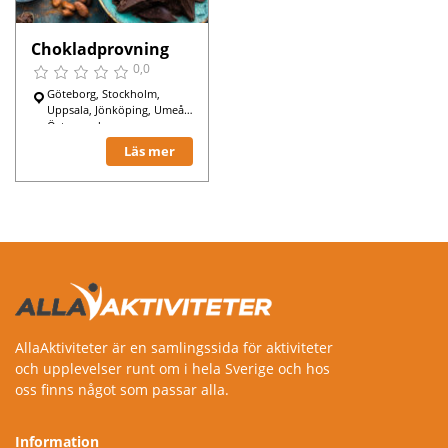
Chokladprovning
0,0
Göteborg, Stockholm,
Uppsala, Jönköping, Umeå,
Östersund,
Läs mer
AllaAktiviteter är en samlingssida för aktiviteter
och upplevelser runt om i hela Sverige och hos
oss finns något som passar alla.
Information