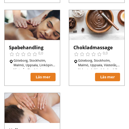
Spabehandling
Chokladmassage
0,0
0,0
Göteborg, Stockholm,
Göteborg, Stockholm,
Malmö, Uppsala, Linköping,
Malmö, Uppsala, Västerås,
Västerås, Norrköping,
Halmstad, Hässleholm, Lilla
Sundbyberg, Lilla Edet,
Edet,
Läs mer
Läs mer