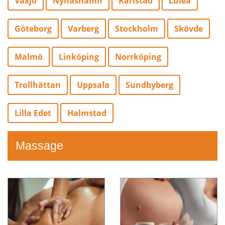
Växjö
Nynäshamn
Karlstad
Luleå
Göteborg
Varberg
Stockholm
Skövde
Malmö
Linköping
Norrköping
Trollhättan
Uppsala
Sundbyberg
Lilla Edet
Halmstad
Massage