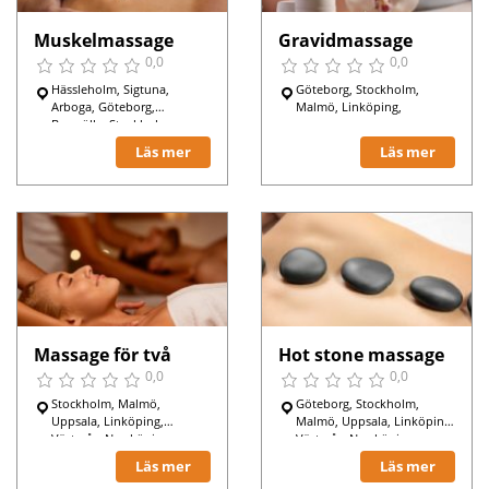
Muskelmassage
Gravidmassage
0,0
0,0
Hässleholm, Sigtuna,
Göteborg, Stockholm,
Arboga, Göteborg,
Malmö, Linköping,
Bromölla, Stockholm,
Härnösand, Malmö,
Läs mer
Läs mer
Kristinehamn, Örebro,
Nynäshamn, Västerås,
Umeå, Lund, Sundsvall,
Växjö, Karlstad, Luleå,
Varberg, Skövde,
Massage för två
Hot stone massage
0,0
0,0
Stockholm, Malmö,
Göteborg, Stockholm,
Uppsala, Linköping,
Malmö, Uppsala, Linköping,
Västerås, Norrköping,
Västerås, Norrköping,
Trollhättan, Hässleholm,
Trollhättan, Hässleholm,
Läs mer
Läs mer