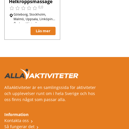
Helkroppsmassage
0,0
Göteborg, Stockholm,
Malmö, Uppsala, Linköping,
Örebro, Västerås,
Norrköping, Trollhättan,
Läs mer
Sundbyberg, Hässleholm,
Lilla Edet,
AllaAktiviteter är en samlingssida för aktiviteter
och upplevelser runt om i hela Sverige och hos
oss finns något som passar alla.
Information
Kontakta oss
Så fungerar det